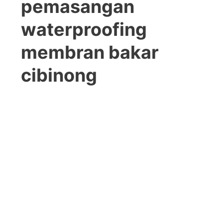
pemasangan
waterproofing
membran bakar
cibinong
Pemasanga membrane
Pemasanga membran
bakar anti bocor di lipi
bakar anti bocor di lipi
part 2 cibinong
part 2 cibinong