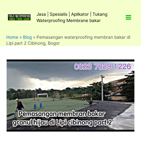
Lewati
ke
Jasa | Spesialis | Aplikator | Tukang
konten
Waterproofing Membrane bakar
Home
»
Blog
»
Pemasangan waterproofing membran bakar di
Lipi part 2 Cibinong, Bogor