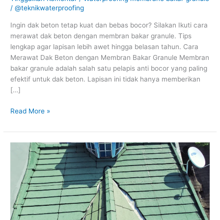
Membran
/
@teknikwaterproofing
Bakar
Granule
Ingin dak beton tetap kuat dan bebas bocor? Silakan Ikuti cara
agar
merawat dak beton dengan membran bakar granule. Tips
Awet
lengkap agar lapisan lebih awet hingga belasan tahun. Cara
&
Merawat Dak Beton dengan Membran Bakar Granule Membran
Tahan
bakar granule adalah salah satu pelapis anti bocor yang paling
Bocor
efektif untuk dak beton. Lapisan ini tidak hanya memberikan
[…]
Read More »
Karpet
Genteng
Anti
Bocor
–
Pemasangan
Membran