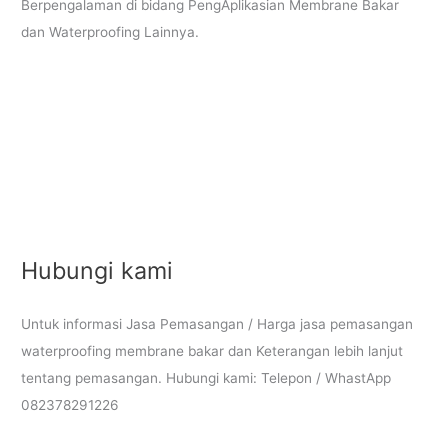
Berpengalaman di bidang PengAplikasian Membrane Bakar
dan Waterproofing Lainnya.
Hubungi kami
Untuk informasi Jasa Pemasangan / Harga jasa pemasangan
waterproofing membrane bakar dan Keterangan lebih lanjut
tentang pemasangan. Hubungi kami: Telepon / WhastApp
082378291226