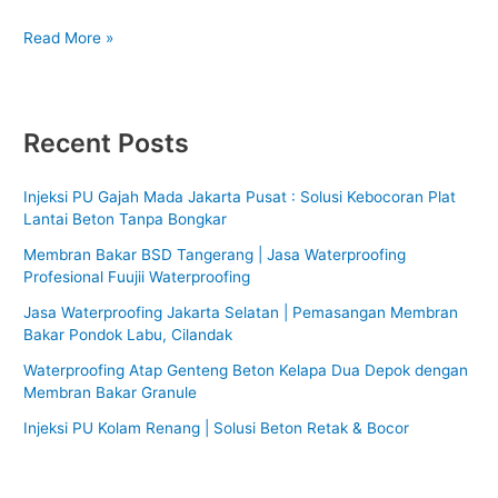
Jasa
Read More »
pasang
membran
bakar
granule
Recent Posts
green
di
Injeksi PU Gajah Mada Jakarta Pusat : Solusi Kebocoran Plat
Masjid
Lantai Beton Tanpa Bongkar
Agung
Syafana
Membran Bakar BSD Tangerang | Jasa Waterproofing
Al
Profesional Fuujii Waterproofing
Iman,
Jasa Waterproofing Jakarta Selatan | Pemasangan Membran
Syafana
Bakar Pondok Labu, Cilandak
Islamic
School.
Waterproofing Atap Genteng Beton Kelapa Dua Depok dengan
Pelapis
Membran Bakar Granule
anti
Injeksi PU Kolam Renang | Solusi Beton Retak & Bocor
bocor