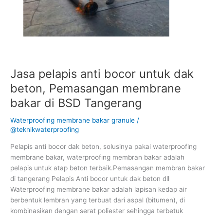
Jasa pelapis anti bocor untuk dak
Jasa
pelapis
beton, Pemasangan membrane
anti
bakar di BSD Tangerang
bocor
untuk
Waterproofing membrane bakar granule
/
dak
@teknikwaterproofing
beton,
Pemasangan
Pelapis anti bocor dak beton, solusinya pakai waterproofing
membrane
membrane bakar, waterproofing membran bakar adalah
bakar
pelapis untuk atap beton terbaik.Pemasangan membran bakar
di
di tangerang Pelapis Anti bocor untuk dak beton dll
BSD
Waterproofing membrane bakar adalah lapisan kedap air
Tangerang
berbentuk lembran yang terbuat dari aspal (bitumen), di
kombinasikan dengan serat poliester sehingga terbetuk