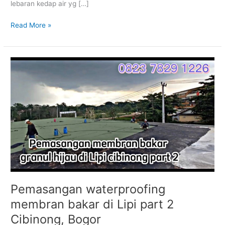
lebaran kedap air yg […]
Read More »
Pemasangan
waterproofing
membran
bakar
di
Lipi
part
2
Cibinong,
Bogor
Pemasangan waterproofing
membran bakar di Lipi part 2
Cibinong, Bogor