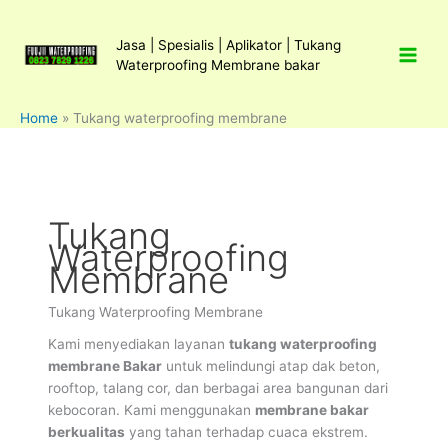
Lewati
ke
Jasa | Spesialis | Aplikator | Tukang
konten
Waterproofing Membrane bakar
Home
»
Tukang waterproofing membrane
Tukang
Waterproofing
Membrane
Tukang Waterproofing Membrane
Kami menyediakan layanan
tukang waterproofing
membrane Bakar
untuk melindungi atap dak beton,
rooftop, talang cor, dan berbagai area bangunan dari
kebocoran. Kami menggunakan
membrane bakar
berkualitas
yang tahan terhadap cuaca ekstrem.